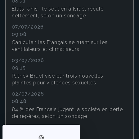
08:31
États-Unis : le soutien à Israël recule
nettement, selon un sondage
07/07/2026
09:08
Canicule : les Français se ruent sur les
ventilateurs et climatiseurs
03/07/2026
09:15
Patrick Bruel visé par trois nouvelles
plaintes pour violences sexuelles
02/07/2026
08:48
84 % des Français jugent la société en perte
de repères, selon un sondage
01/07/2026
09:13