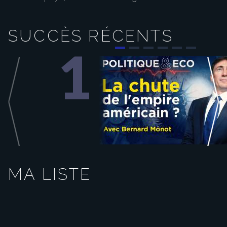
progresse auprès de l’électorat de
droite. Enfin, Jordan Bardella et
Marine Le Pen demeurent les
personnalités politiques
SUCCÈS RÉCENTS
bénéficiant de la meilleure image
auprès des Français, tandis que
François Ruffin arrive en tête des
1
personnalités de gauche. Le Figaro
/ Illustration
Play
Video
MA LISTE