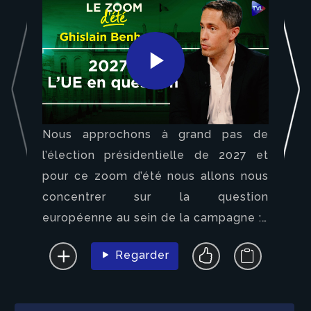
Play
Nous approchons à grand pas de
Video
l’élection présidentielle de 2027 et
pour ce zoom d’été nous allons nous
concentrer sur la question
européenne au sein de la campagne :
Regarder
- Quelles questions se poser ?
- Quels sont les enjeux ?