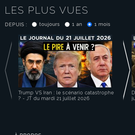
LES PLUS VUES
toujours
1 an
1 mois
DEPUIS :
Play
Video
Trump VS Iran : le scénario catastrophe
D
? - JT du mardi 21 juillet 2026
j