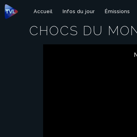
Panneau de gestion des cookies
Accueil
Infos du jour
Émissions
CHOCS DU MO
This
is
N
a
modal
window.