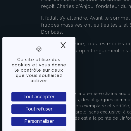
reçoit Charles d’Anjou, fondateur du
Il fallait s’y attendre. Avant le somme
frappes massives ont eu lieu les 2 et 
Donbass.
X
Masquer le band
Il y a une semaine, tous les médias oc
font douter. Trump a longuement discu
Ce site utilise des
cookies et vous donne
le contrôle sur ceux
que vous souhaitez
activer
À PROPOS
TVLibertés représente la première chaîne audio
Tout accepter
indépendante des partis, des oligarques comme d
apporter une information exemplaire et vérifiée, 
Tout refuser
s’attache à donner la parole, sans exclusive, à ce
européenne. TVLibertés est à la pointe de l’info
Personnaliser
Contactez-nous