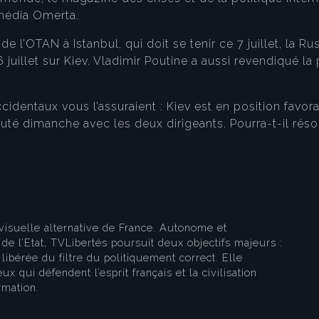
 média Omerta.
t de l’OTAN à Istanbul, qui doit se tenir ce 7 juillet, la 
6 juillet sur Kiev. Vladimir Poutine a aussi revendiqué l
eau des cookies
cidentaux vous l’assuraient : Kiev est en position favo
té dimanche avec les deux dirigeants. Pourra-t-il résou
visuelle alternative de France. Autonome et
e l’Etat, TVLibertés poursuit deux objectifs majeurs :
libérée du filtre du politiquement correct. Elle
ux qui défendent l’esprit français et la civilisation
rmation.