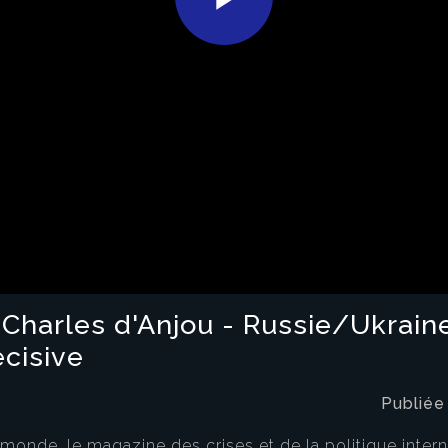
Play
Video
harles d'Anjou - Russie/Ukraine
écisive
Publiée
onde, le magazine des crises et de la politique inter