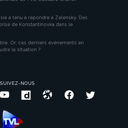
Russie a tenu à répondre à Zelensky. Des
a prise de Konstantinovka dans le
rable. Or, ces derniers événements en
dre la situation ?
SUIVEZ-NOUS