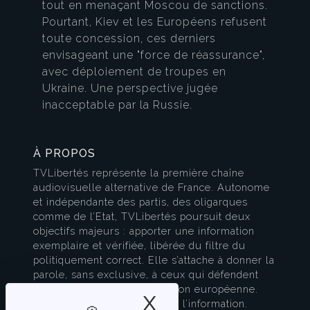
tout en menaçant Moscou de sanctions.
Pourtant, Kiev et les Européens refusent
toute concession, ces derniers
envisageant une "force de réassurance",
avec déploiement de troupes en
Ukraine. Une perspective jugée
inacceptable par la Russie.
À PROPOS
TVLibertés représente la première chaîne
audiovisuelle alternative de France. Autonome
et indépendante des partis, des oligarques
comme de l’Etat, TVLibertés poursuit deux
objectifs majeurs : apporter une information
exemplaire et vérifiée, libérée du filtre du
politiquement correct. Elle s’attache à donner la
parole, sans exclusive, à ceux qui défendent
l’esprit français et la civilisation européenne.
X
Masquer le band
TVLibertés est à la pointe de l’information.