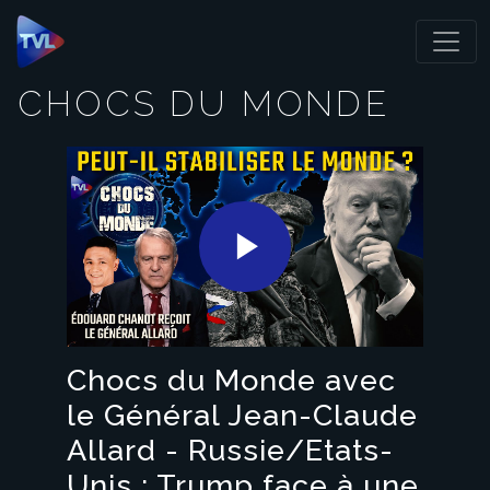
Panneau de gestion des cookies
CHOCS DU MONDE
Play
Video
Chocs du Monde avec
le Général Jean-Claude
Allard - Russie/Etats-
Unis : Trump face à une