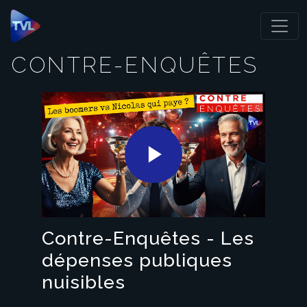
Panneau de gestion des cookies
CONTRE-ENQUÊTES
Play
Video
Contre-Enquêtes - Les
dépenses publiques
nuisibles