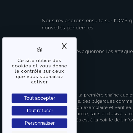
Nous reviendrons ensuite sur l’OMS q
nouvelles pandémies.
X
Masquer le band
Et enfin, nous évoquerons les attaques
Ce site utilise des
cookies et vous donne
le contrôle sur ceux
que vous souhaitez
activer
À PROPOS
TVLibertés représente la première chaîne audio
Tout accepter
indépendante des partis, des oligarques comme d
apporter une information exemplaire et vérifiée, 
Tout refuser
s’attache à donner la parole, sans exclusive, à ce
européenne. TVLibertés est à la pointe de l’info
Personnaliser
Contactez-nous