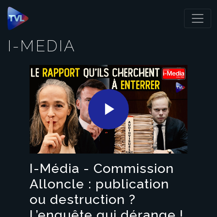
Panneau de gestion des cookies
I-MEDIA
Play
Video
I-Média - Commission
Alloncle : publication
ou destruction ?
L’enquête qui dérange !