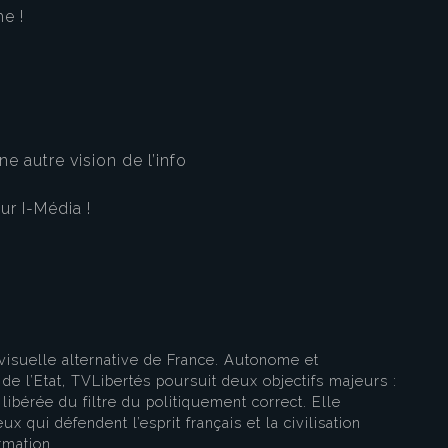
e !
e autre vision de l’info
eau des cookies
ur I-Média !
visuelle alternative de France. Autonome et
e l’Etat, TVLibertés poursuit deux objectifs majeurs :
libérée du filtre du politiquement correct. Elle
ux qui défendent l’esprit français et la civilisation
rmation.