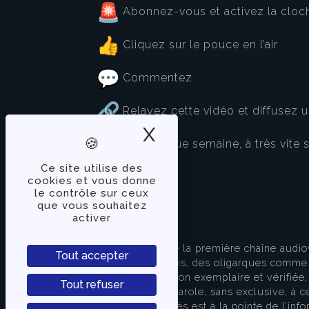
Abonnez-vous et activez la cloch
Cliquez sur le pouce en l’air
Commentez
Relayez cette vidéo et diffusez un
X
Masquer le band
Rdv chaque semaine, à très vite s
Ce site utilise des
cookies et vous donne
le contrôle sur ceux
que vous souhaitez
activer
À PROPOS
TVLibertés représente la première chaîne audio
Tout accepter
indépendante des partis, des oligarques comme d
apporter une information exemplaire et vérifiée, 
Tout refuser
s’attache à donner la parole, sans exclusive, à ce
européenne. TVLibertés est à la pointe de l’info