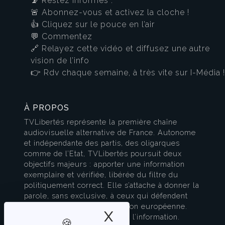
📡 Restez informés :
🚨 Abonnez-vous et activez la cloche !
👍 Cliquez sur le pouce en l’air
💬 Commentez
🔗 Relayez cette vidéo et diffusez une autre
vision de l’info
👉 Rdv chaque semaine, à très vite sur I-Média !
À PROPOS
TVLibertés représente la première chaîne
audiovisuelle alternative de France. Autonome
et indépendante des partis, des oligarques
comme de l’Etat, TVLibertés poursuit deux
objectifs majeurs : apporter une information
exemplaire et vérifiée, libérée du filtre du
politiquement correct. Elle s’attache à donner la
parole, sans exclusive, à ceux qui défendent
l’esprit français et la civilisation européenne.
X
Masquer le band
TVLibertés est à la pointe de l’information.