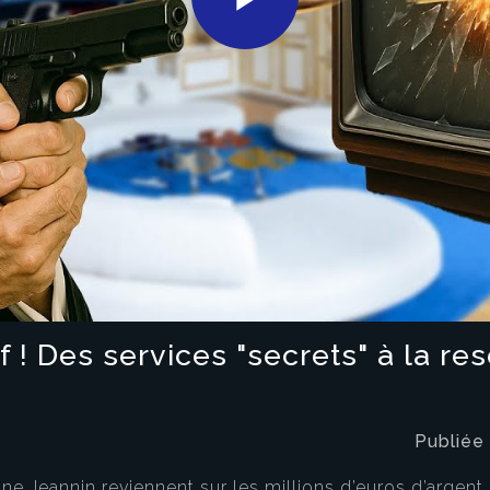
Play
Video
if ! Des services "secrets" à la r
Publiée
iane Jeannin reviennent sur les millions d’euros d’argen