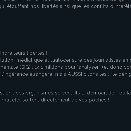
 qui étouffent nos libertés ainsi que les conflits d’intér
ndre leurs libertés !
lation" médiatique et l’autocensure des journalistes en
ntale (SIG) : 14,1 millions pour “analyser” (et donc con
 "l'ingérence étrangère" mais AUSSI citons les : “le dén
stion : ces organismes servent-ils la démocratie... ou 
 museler sortent directement de vos poches !