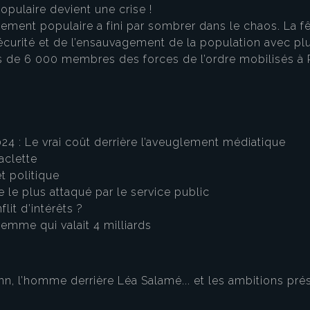
opulaire devient une crise !
ent populaire a fini par sombrer dans le chaos. La fêt
insécurité et de l’ensauvagement de la population avec pl
e 6 000 membres des forces de l’ordre mobilisés à P
024 : Le vrai coût derrière l’aveuglement médiatique
raclette
t politique
re le plus attaqué par le service public
lit d’intérêts ?
femme qui valait 4 milliards
ann, l’homme derrière Léa Salamé... et les ambitions pré