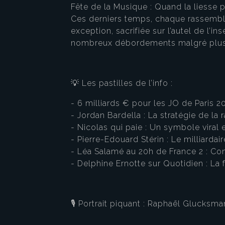
Fête de la Musique : Quand la liesse p
Ces derniers temps, chaque rassemblem
exception, sacrifiée sur l’autel de l’
nombreux débordements malgré plus d
💡 Les pastilles de l’info :
- 6 milliards € pour les JO de Paris 2
- Jordan Bardella : La stratégie de la 
- Nicolas qui paie : Un symbole viral e
- Pierre-Edouard Stérin : Le milliardai
- Léa Salamé au 20h de France 2 : Conf
- Delphine Ernotte sur Quotidien : La 
🎙️ Portrait piquant : Raphaël Glucksm