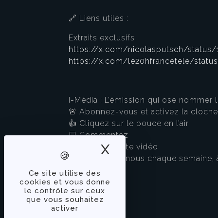
🔗 Liens utiles :
Extraits exclusifs
https://x.com/nicolasputsch/status
https://x.com/le20hfrancetele/stat
I-Média : L’émission qui ose nommer 
🚨 Abonnez-vous et activez la cloche
👍 Cliquez sur le pouce en l’air
💬 Commentez
X
Masquer le band
🔗 Relayez cette vidéo
👉 Retrouvez-nous chaque semaine, à t
Ce site utilise des
cookies et vous donne
le contrôle sur ceux
que vous souhaitez
activer
À PROPOS