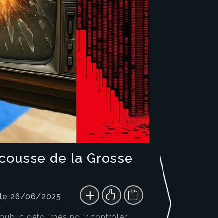
escousse de la Grosse
 le 26/06/2025
t public détournés pour contrôler