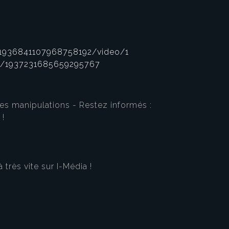
/1936841107968758192/video/1
us/1937231685659295767
les manipulations - Restez informés :
 !
eau des cookies
rès vite sur I-Média !