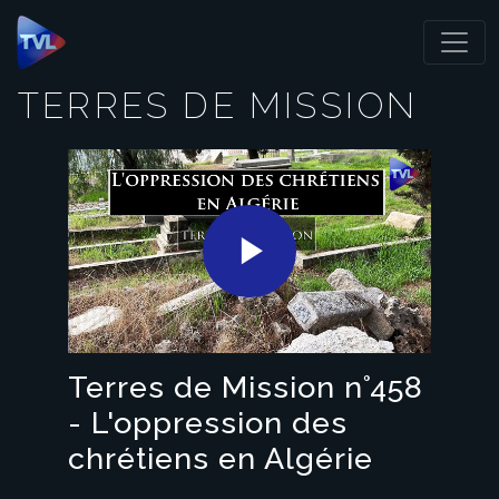
Panneau de gestion des cookies
TERRES DE MISSION
Play
Video
Terres de Mission n°458
- L'oppression des
chrétiens en Algérie