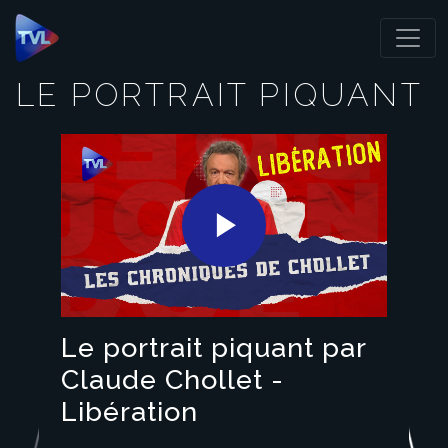
Panneau de gestion des cookies
LE PORTRAIT PIQUANT
Play
Video
Le portrait piquant par
Claude Chollet -
Libération