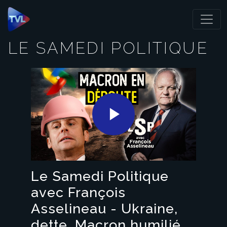
Panneau de gestion des cookies
LE SAMEDI POLITIQUE
Play
Video
Le Samedi Politique
avec François
Asselineau - Ukraine,
dette, Macron humilié