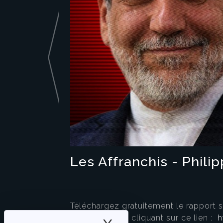
Les Affranchis - Philip
Téléchargez gratuitement le rapport 
mondiale
– en cliquant sur ce lien :
h