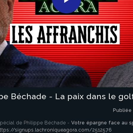
Play
Video
pe Béchade - La paix dans le golfe
Publiée
spécial de Philippe Béchade -
Votre épargne face au s
ttps://signups.lachroniqueagora.com/2512576