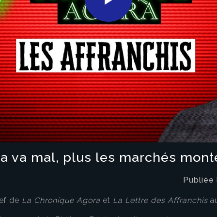
Play
Video
ça va mal, plus les marchés mont
Publiée
hef de
La Chronique Agora
et
La Lettre des Affranchis
a