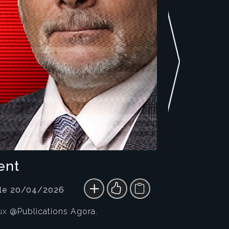
ent
 le 20/04/2026
ux
@Publications Agora
.