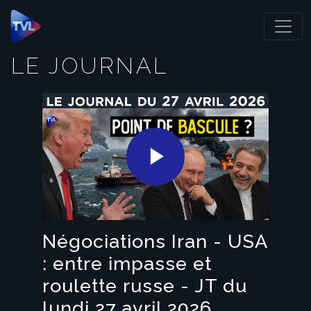
Panneau de gestion des cookies
LE JOURNAL
Play
Video
Négociations Iran - USA
: entre impasse et
roulette russe - JT du
lundi 27 avril 2026