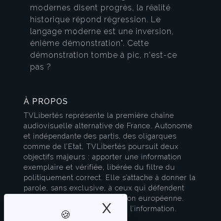
modernes disent progrès, la réalité
historique répond régression. Le
langage moderne est une inversion,
énième démonstration". Cette
démonstration tombe à pic, n'est-ce
pas ?
À PROPOS
TVLibertés représente la première chaîne
audiovisuelle alternative de France. Autonome
et indépendante des partis, des oligarques
comme de l’Etat, TVLibertés poursuit deux
objectifs majeurs : apporter une information
exemplaire et vérifiée, libérée du filtre du
politiquement correct. Elle s’attache à donner la
parole, sans exclusive, à ceux qui défendent
l’esprit français et la civilisation européenne.
X
Masquer le band
TVLibertés est à la pointe de l’information.