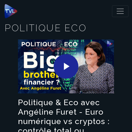
Panneau de gestion des cookies
POLITIQUE ECO
Play
Video
Politique & Eco avec
Angéline Furet - Euro
numérique vs cryptos :
contrôle total ou