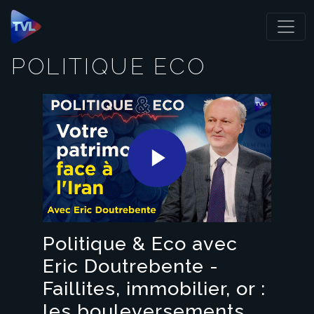
Panneau de gestion des cookies
POLITIQUE ECO
Play
Video
Politique & Eco avec
Eric Doutrebente -
Faillites, immobilier, or :
les bouleversements