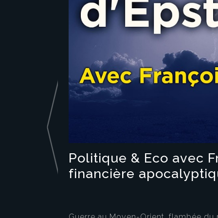
Politique & Eco avec F
financière apocalyptiq
Guerre au Moyen-Orient, flambée du pét