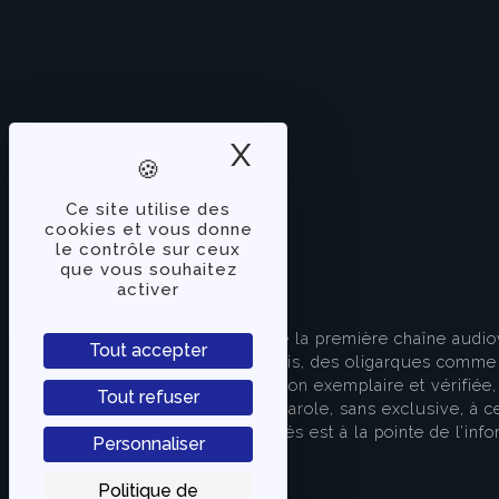
X
Masquer le band
Ce site utilise des
cookies et vous donne
le contrôle sur ceux
que vous souhaitez
activer
À PROPOS
TVLibertés représente la première chaîne audio
Tout accepter
indépendante des partis, des oligarques comme d
apporter une information exemplaire et vérifiée, 
Tout refuser
s’attache à donner la parole, sans exclusive, à ce
européenne. TVLibertés est à la pointe de l’info
Personnaliser
Contactez-nous
Politique de