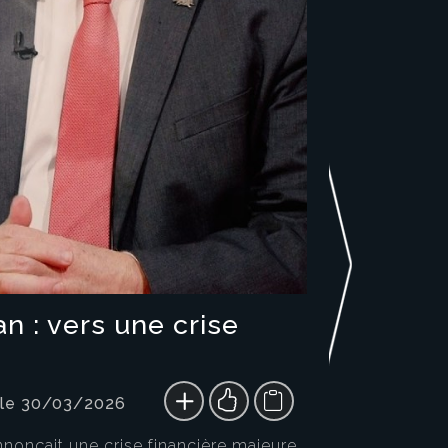
n : vers une crise
 le 30/03/2026
nnonçait une crise financière majeure