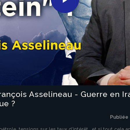
Play
Video
rançois Asselineau - Guerre en Ira
ue ?
Publiée
role, tensions sur les taux d’intérêt… et si tout cela a