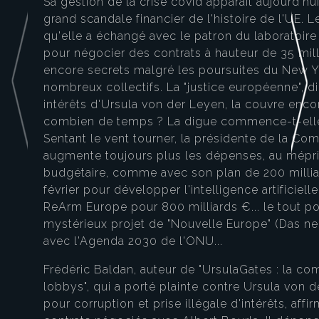
Sa gestion de la crise covid apparait aujourd'h
grand scandale financier de l'histoire de l'UE
qu'elle a échangé avec le patron du laboratoire 
pour négocier des contrats à hauteur de 35 mill
encore secrets malgré les poursuites du New Y
nombreux collectifs. La "justice européenne", d
intérêts d'Ursula von der Leyen, la couvre enc
combien de temps ? La digue commence-t-elle 
Sentant le vent tourner, la présidente de la C
augmente toujours plus les dépenses, au mépri
budgétaire, comme avec son plan de 200 milliar
février pour développer l'intelligence artificiell
ReArm Europe pour 800 milliards €... le tout p
mystérieux projet de "Nouvelle Europe" (Das ne
avec l'Agenda 2030 de l'ONU...
Frédéric Baldan, auteur de "UrsulaGates : la co
lobbys", qui a porté plainte contre Ursula von
pour corruption et prise illégale d'intérêts, affi