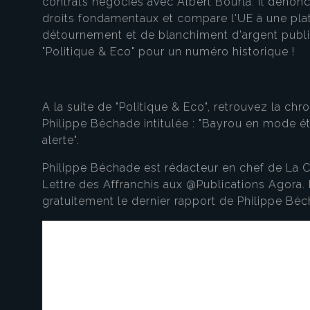
contrats négociés avec Albert Bourla. Il dénonc
droits fondamentaux et compare l'UE à une pl
détournement et de blanchiment d'argent public. 
"Politique & Eco" pour un numéro historique !
A la suite de "Politique & Eco", retrouvez la chr
Philippe Béchade intitulée : "Bayrou en mode 
alerte".
Philippe Béchade est rédacteur en chef de La 
Lettre des Affranchis aux @Publications Agora.
gratuitement le dernier rapport de Philippe Bé