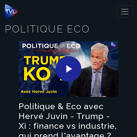
Panneau de gestion des cookies
POLITIQUE ECO
Play
Video
Politique & Eco avec
Hervé Juvin - Trump -
Xi : finance vs industrie,
qui prend l'avantage ?