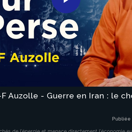
Play
Video
-F Auzolle - Guerre en Iran : le c
Publiée
rchés de l’énergie et menace directement l’économie eu