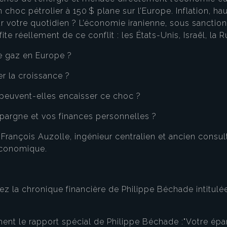
 choc pétrolier à 150 $ plane sur l’Europe. Inflation, h
 votre quotidien ? L’économie iranienne, sous sanctions
te réellement de ce conflit : les États-Unis, Israël, la 
le gaz en Europe ?
ner la croissance ?
peuvent-elles encaisser ce choc ?
pargne et vos finances personnelles ?
François Auzolle, ingénieur centralien et ancien consul
 économique.
vez la chronique financière de Philippe Béchade intitulée 
ent le rapport spécial de Philippe Béchade :"Votre épa