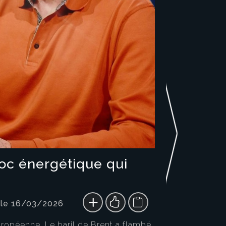
hoc énergétique qui
 le 16/03/2026
ropéenne. Le baril de Brent a flambé