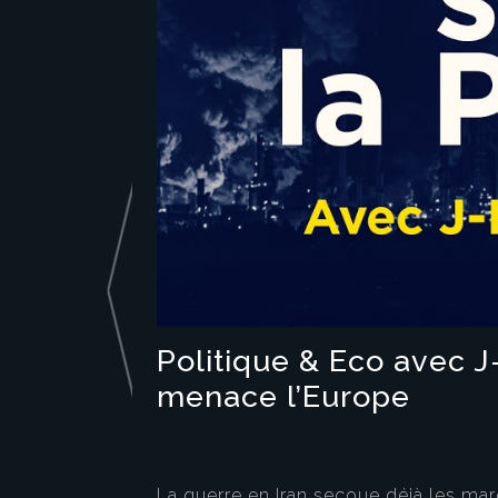
Politique & Eco avec J
menace l’Europe
La guerre en Iran secoue déjà les ma