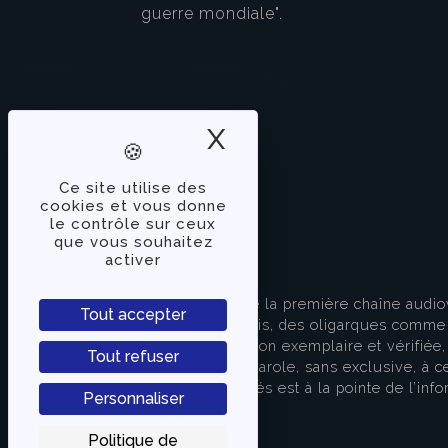
guerre mondiale".
X
Masquer le band
Ce site utilise des
cookies et vous donne
le contrôle sur ceux
que vous souhaitez
activer
À PROPOS
TVLibertés représente la première chaîne audio
Tout accepter
indépendante des partis, des oligarques comme d
apporter une information exemplaire et vérifiée, 
Tout refuser
s’attache à donner la parole, sans exclusive, à ce
européenne. TVLibertés est à la pointe de l’info
Personnaliser
Contactez-nous
Politique de