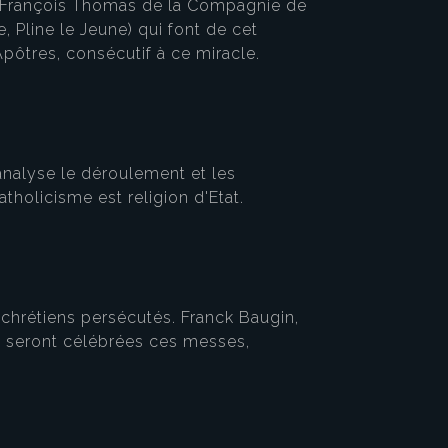
ean-François Thomas de la Compagnie de
 Pline le Jeune) qui font de cet
Apôtres, consécutif à ce miracle.
analyse le déroulement et les
tholicisme est religion d'Etat.
 chrétiens persécutés. Franck Baugin,
où seront célébrées ces messes,