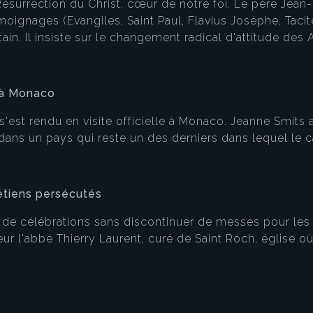
a Résurrection du Christ, cœur de notre foi. Le père J
ignages (Evangiles, Saint Paul, Flavius Joséphe, Tacite,
in. Il insiste sur le changement radical d'attitude des 
e à Monaco
'est rendu en visite officielle à Monaco. Jeanne Smits 
 dans un pays qui reste un des derniers dans lequel le ca
rétiens persécutés
res de célébrations sans discontinuer de messes pour les
eur l'abbé Thierry Laurent, curé de Saint Roch, église 
eau des cookies