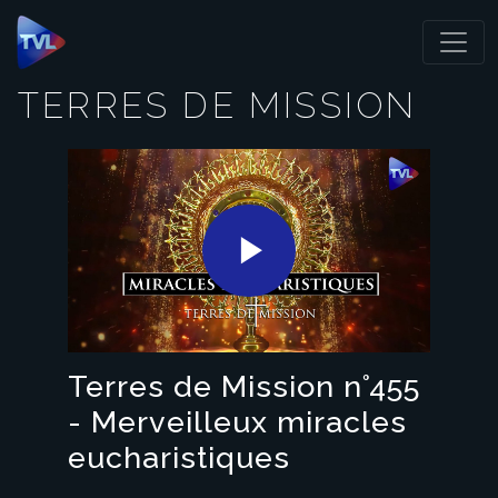
Panneau de gestion des cookies
TERRES DE MISSION
Play
Video
Terres de Mission n°455
- Merveilleux miracles
eucharistiques