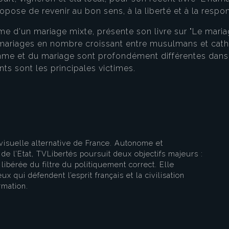
pose de revenir au bon sens, à la liberté et à la respo
 d'un mariage mixte, présente son livre sur "Le mariag
 mariages en nombre croissant entre musulmans et catho
eau des cookies
mme et du mariage sont profondément différentes dans l
s sont les principales victimes.
visuelle alternative de France. Autonome et
e l’Etat, TVLibertés poursuit deux objectifs majeurs :
libérée du filtre du politiquement correct. Elle
ux qui défendent l’esprit français et la civilisation
rmation.