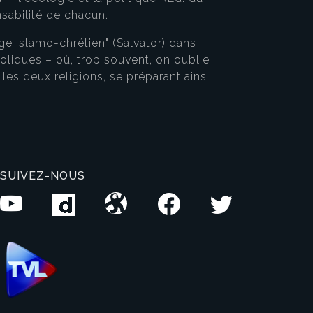
nsabilité de chacun.
e islamo-chrétien" (Salvator) dans
liques – où, trop souvent, on oublie
es deux religions, se préparant ainsi
SUIVEZ-NOUS