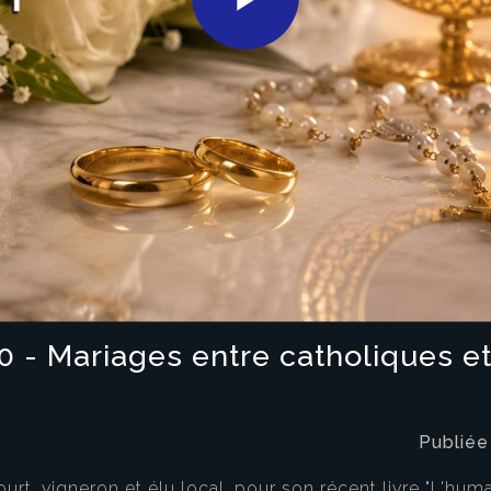
Play
Video
60 - Mariages entre catholiques 
Publiée
t, vigneron et élu local, pour son récent livre "L'humai