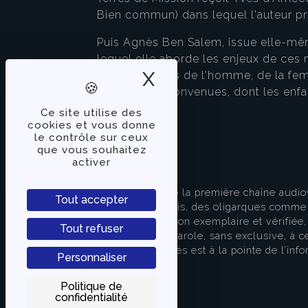
Bien commun) dans lequel l'auteur pro
Puis Agnès Ben Salem, issue elle-même
lequel elle aborde les enjeux de ces
X
Masquer le band
que les visions de l'homme, de la fe
d'amères déconvenues, dont les enfant
Ce site utilise des
cookies et vous donne
le contrôle sur ceux
que vous souhaitez
activer
À PROPOS
TVLibertés représente la première chaîne audio
Tout accepter
indépendante des partis, des oligarques comme d
apporter une information exemplaire et vérifiée, 
Tout refuser
s’attache à donner la parole, sans exclusive, à ce
européenne. TVLibertés est à la pointe de l’info
Personnaliser
Contactez-nous
Politique de
confidentialité