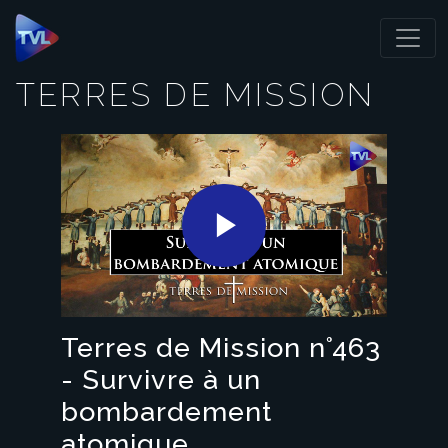
Panneau de gestion des cookies
TERRES DE MISSION
Play
Video
Terres de Mission n°463
- Survivre à un
bombardement
atomique