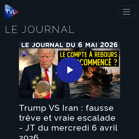
Panneau de gestion des cookies
LE JOURNAL
Play
Video
Trump VS Iran : fausse
trêve et vraie escalade
- JT du mercredi 6 avril
2026