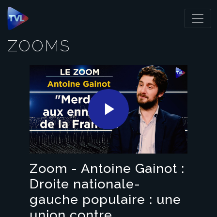
Panneau de gestion des cookies
ZOOMS
Play
Video
Zoom - Antoine Gainot :
Droite nationale-
gauche populaire : une
union contre