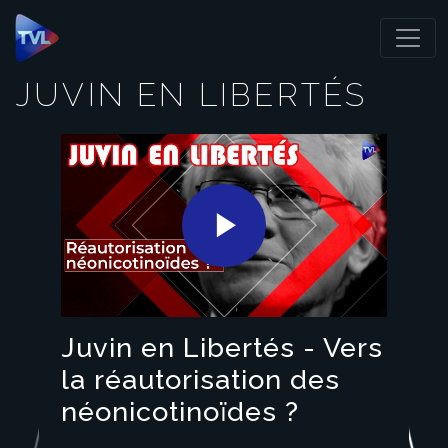
Panneau de gestion des cookies
JUVIN EN LIBERTÉS
Play
Video
Juvin en Libertés - Vers
la réautorisation des
néonicotinoïdes ?