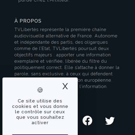
À PROPOS
TVLibertés représente la première chaîne
audiovisuelle alternative de France. Autonome
et indépendante des partis, des oligarques
comme de l’Etat, TVLibertés poursuit deux
objectifs majeurs : apporter une information
exemplaire et vérifiée, libérée du filtre du
politiquement correct. Elle s’attache à donner la
parole, sans exclusive, à ceux qui défendent
l’esprit français et la civilisation européenne.
X
Masquer le band
TVLibertés est à la pointe de l’information.
Contactez-nous
Ce site utilise des
cookies et vous donne
SUIVEZ-NOUS
le contrôle sur ceux
que vous souhaitez
activer