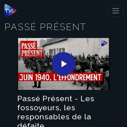
Panneau de gestion des cookies
PASSÉ PRÉSENT
Play
Video
Passé Présent - Les
fossoyeurs, les
responsables de la
défaite