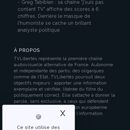
- Greg Tabibian : sa chaîne "j’suis pas
content TV" affiche des scores à 6
chiffres. Derrière le masque de
l’humoriste se cache un brillant
analyste politique.
À PROPOS
TVLibertés représente la première chaîne
audiovisuelle alternative de France. Autonome
et indépendante des partis, des oligarques
comme de l’Etat, TVLibertés poursuit deux
objectifs majeurs : apporter une information
exemplaire et vérifiée, libérée du filtre du
politiquement correct. Elle s’attache à donner la
parole, sans exclusive, à ceux qui défendent
l’esprit français et la civilisation européenne.
X
Masquer le band
TVLibertés est à la pointe de l’information.
Contactez-nous
Ce site utilise des