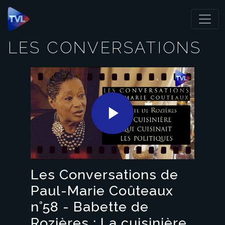
Panneau de gestion des cookies
LES CONVERSATIONS
Play
Video
Les Conversations de
Paul-Marie Coûteaux
n°58 - Babette de
Rozières : La cuisinière