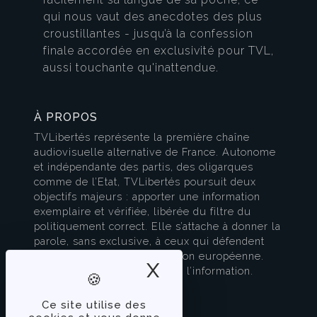
qui nous vaut des anecdotes des plus
croustillantes - jusqu’à la confession
finale accordée en exclusivité pour TVL,
aussi touchante qu'inattendue.
À PROPOS
TVLibertés représente la première chaîne
audiovisuelle alternative de France. Autonome
et indépendante des partis, des oligarques
comme de l’Etat, TVLibertés poursuit deux
objectifs majeurs : apporter une information
exemplaire et vérifiée, libérée du filtre du
politiquement correct. Elle s’attache à donner la
parole, sans exclusive, à ceux qui défendent
l’esprit français et la civilisation européenne.
X
Masquer le band
TVLibertés est à la pointe de l’information.
Contactez-nous
Ce site utilise des